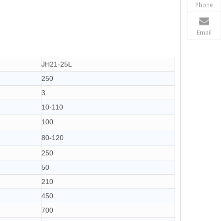
Phone
Email
JH21-25L
250
3
10-110
100
80-120
250
50
210
450
700