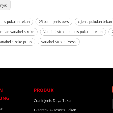
nya:
enis pukulan tekan
25 ton c jenis pers
c Jenis pukulan tekan
kulan variabel stroke
Variabel stroke c jenis pukulan tekan
ariabel stroke press
Variabel Stroke Press.
N
PRODUK
UNG
Crank Jenis Daya Tekan
kami
Eksentrik Aksesoris Tekan