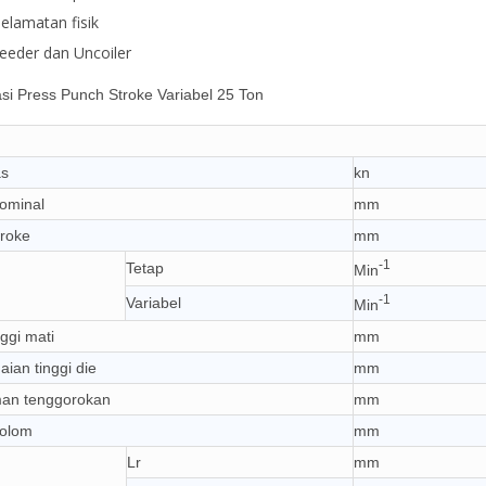
elamatan fisik
eeder dan Uncoiler
asi Press Punch Stroke Variabel 25 Ton
as
kn
nominal
mm
troke
mm
-1
Tetap
Min
-1
Variabel
Min
ggi mati
mm
ian tinggi die
mm
an tenggorokan
mm
kolom
mm
Lr
mm