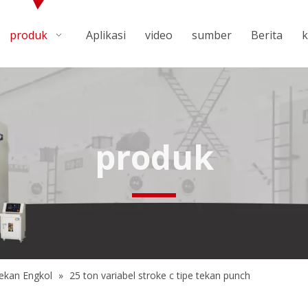
produk
Aplikasi
video
sumber
Berita
k
produk
ekan Engkol
»
25 ton variabel stroke c tipe tekan punch