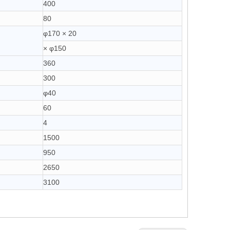
400
80
φ170 × 20
× φ150
360
300
φ40
60
4
1500
950
2650
3100