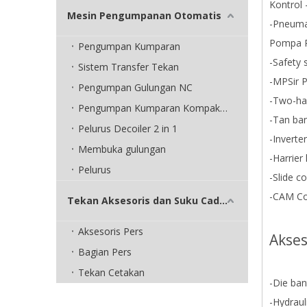
Kontrol 
Mesin Pengumpanan Otomatis
-Pneuma
Pompa P
Pengumpan Kumparan
-Safety 
Sistem Transfer Tekan
-MPSir 
Pengumpan Gulungan NC
-Two-han
Pengumpan Kumparan Kompak 3 in 1
-Tan ban
Pelurus Decoiler 2 in 1
-Inverte
Membuka gulungan
-Harrier
Pelurus
-Slide c
-CAM Co
Tekan Aksesoris dan Suku Cadang
Aksesoris Pers
Akses
Bagian Pers
Tekan Cetakan
-Die ban
-Hydrauli