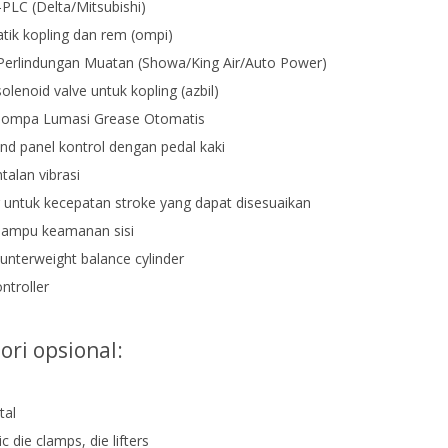
-PLC (Delta/Mitsubishi)
tik kopling dan rem (ompi)
erlindungan Muatan (Showa/King Air/Auto Power)
solenoid valve untuk kopling (azbil)
Pompa Lumasi Grease Otomatis
d panel kontrol dengan pedal kaki
talan vibrasi
r untuk kecepatan stroke yang dapat disesuaikan
 lampu keamanan sisi
ounterweight balance cylinder
ntroller
ori opsional:
tal
c die clamps, die lifters