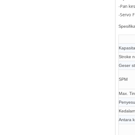
-Pan kes
-Servo F
Spesifik
Kapasit
Stroke 
Geser s
SPM
Max. Tin
Penyesua
Kedalam
Antara 