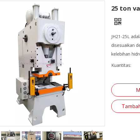
25 ton v
JH21-25L adal
disesuaikan d
kelebihan hid
Kuantitas:
M
Tambah