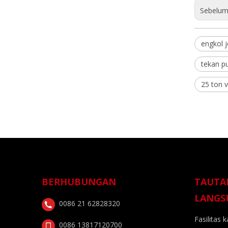
Sebelum
engkol j
tekan pu
25 ton v
BERHUBUNGAN
TAUTA
LANGS
0086 21 62828320
Fasilitas 
0086 13817120700