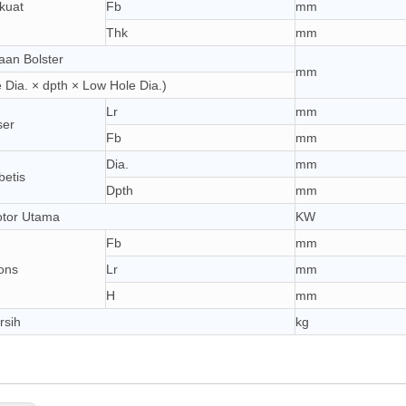
kuat
Fb
mm
Thk
mm
aan Bolster
mm
 Dia. × dpth × Low Hole Dia.)
Lr
mm
ser
Fb
mm
Dia.
mm
betis
Dpth
mm
tor Utama
KW
Fb
mm
ons
Lr
mm
H
mm
rsih
kg