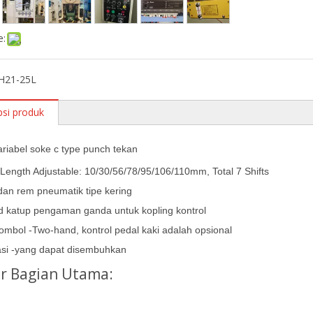
e:
JH21-25L
psi produk
ariabel soke c type punch tekan
 Length Adjustable: 10/30/56/78/95/106/110mm, Total 7 Shifts
dan rem pneumatik tipe kering
d katup pengaman ganda untuk kopling kontrol
tombol -Two-hand, kontrol pedal kaki adalah opsional
asi -yang dapat disembuhkan
r Bagian Utama: