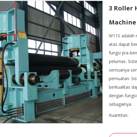
3 Roller
Machin
W11S adalah me
atas dapat be
fungsi pra-be
pelumas. Siste
semuanya semu
pemuatan. Sis
berkualitas d
dengan fungsi
sebagainya.
Kuantitas: