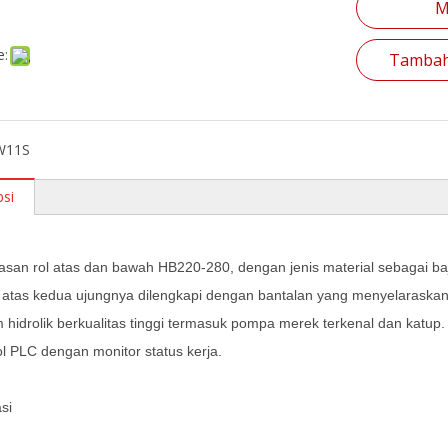
M
e:
Tambah
W11S
psi
asan rol atas dan bawah HB220-280, dengan jenis material sebagai ba
r atas kedua ujungnya dilengkapi dengan bantalan yang menyelaraskan
m hidrolik berkualitas tinggi termasuk pompa merek terkenal dan katup.
ol PLC dengan monitor status kerja.
si