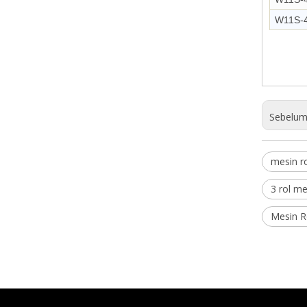
W11S-
Sebelum
mesin ro
3 rol me
Mesin Ro