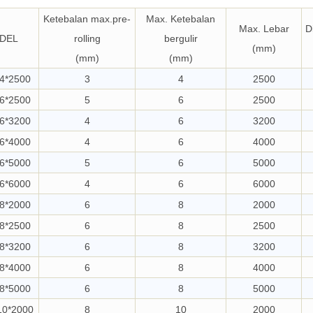
Ketebalan max.pre-
Max. Ketebalan
Max. Lebar
D
DEL
rolling
bergulir
(mm)
(mm)
(mm)
4*2500
3
4
2500
6*2500
5
6
2500
6*3200
4
6
3200
6*4000
4
6
4000
6*5000
5
6
5000
6*6000
4
6
6000
8*2000
6
8
2000
8*2500
6
8
2500
8*3200
6
8
3200
8*4000
6
8
4000
8*5000
6
8
5000
10*2000
8
10
2000