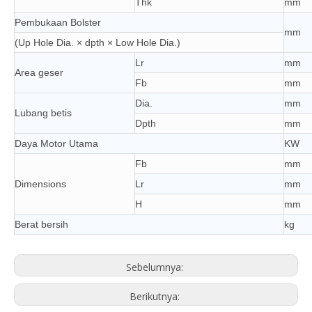
Thk
mm
Pembukaan Bolster
mm
(Up Hole Dia. × dpth × Low Hole Dia.)
Lr
mm
Area geser
Fb
mm
Dia.
mm
Lubang betis
Dpth
mm
Daya Motor Utama
KW
Fb
mm
Dimensions
Lr
mm
H
mm
Berat bersih
kg
Sebelumnya:
Berikutnya: