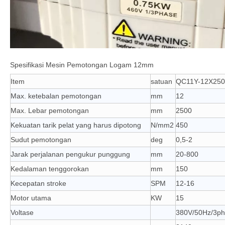
Spesifikasi Mesin Pemotongan Logam 12mm
Item
satuan
QC11Y-12X250
Max. ketebalan pemotongan
mm
12
Max. Lebar pemotongan
mm
2500
Kekuatan tarik pelat yang harus dipotong
N/mm2
450
Sudut pemotongan
deg
0,5-2
Jarak perjalanan pengukur punggung
mm
20-800
Kedalaman tenggorokan
mm
150
Kecepatan stroke
SPM
12-16
Motor utama
KW
15
Voltase
380V/50Hz/3ph