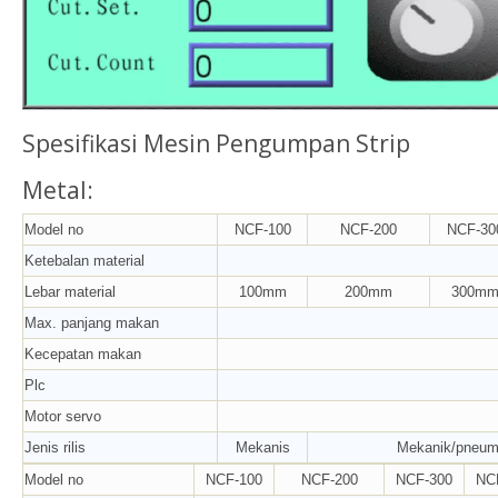
Spesifikasi Mesin Pengumpan Strip
Metal:
Model no
NCF-100
NCF-200
NCF-30
Ketebalan material
Lebar material
100mm
200mm
300m
Max. panjang makan
Kecepatan makan
Plc
Motor servo
Jenis rilis
Mekanis
Mekanik/pneum
Model no
NCF-100
NCF-200
NCF-300
NC