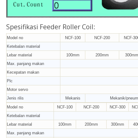
Spesifikasi Feeder Roller Coil:
Model no
NCF-100
NCF-200
NCF-30
Ketebalan material
Lebar material
100mm
200mm
300m
Max. panjang makan
Kecepatan makan
Plc
Motor servo
Jenis rilis
Mekanis
Mekanik/pneum
Model no
NCF-100
NCF-200
NCF-300
NC
Ketebalan material
Lebar material
100mm
200mm
300mm
4
Max. panjang makan