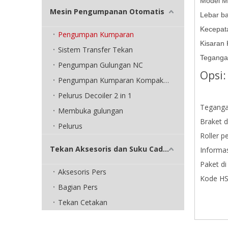
Model M
Mesin Pengumpanan Otomatis
Lebar b
Kecepat
Pengumpan Kumparan
Kisaran
Sistem Transfer Tekan
Teganga
Pengumpan Gulungan NC
Opsi:
Pengumpan Kumparan Kompak 3 in 1
Pelurus Decoiler 2 in 1
Teganga
Membuka gulungan
Braket 
Pelurus
Roller 
Tekan Aksesoris dan Suku Cadang
Informas
Paket di
Aksesoris Pers
Kode HS
Bagian Pers
Tekan Cetakan