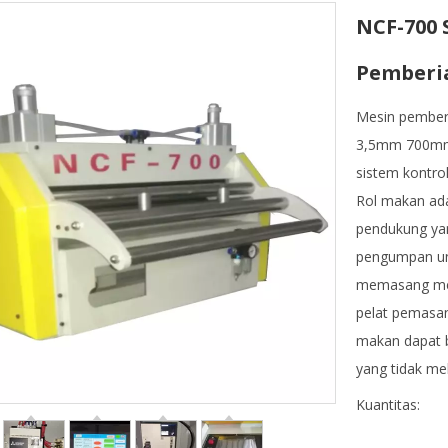
NCF-700 
Pemberia
Mesin pember
3,5mm 700mm 
sistem kontro
Rol makan ada
pendukung yan
pengumpan un
memasang mes
pelat pemasan
makan dapat 
yang tidak me
Kuantitas: