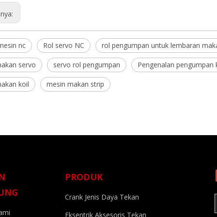
nya:
esin nc
Rol servo NC
rol pengumpan untuk lembaran mak
akan servo
servo rol pengumpan
Pengenalan pengumpan k
akan koil
mesin makan strip
N
PRODUK
UNG
Crank Jenis Daya Tekan
kami
Eksentrik Aksesoris Tekan