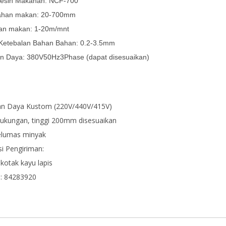
esin Makanan: NCF-700
ahan makan: 20-700mm
an makan: 1-20m/mnt
 Ketebalan Bahan Bahan: 0.2-3.5mm
n Daya: 380V50Hz3Phase (dapat disesuaikan)
n Daya Kustom (220V/440V/415V)
dukungan, tinggi 200mm disesuaikan
pelumas minyak
i Pengiriman:
 kotak kayu lapis
: 84283920