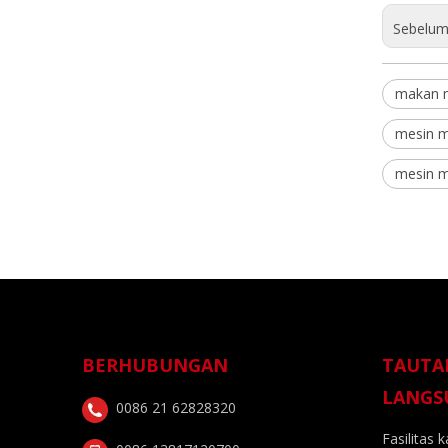
Sebelum
makan m
mesin m
mesin m
BERHUBUNGAN
TAUTA
LANGS
0086 21 62828320
Fasilitas 