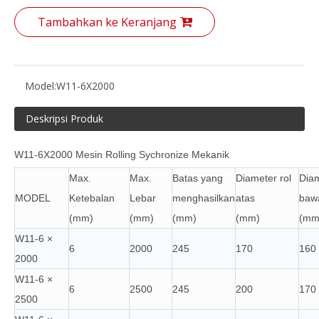
Tambahkan ke Keranjang
Model:
W11-6X2000
Deskripsi Produk
W11-6X2000 Mesin Rolling Sychronize Mekanik
Max.
Max.
Batas yang
Diameter rol
Diam
MODEL
Ketebalan
Lebar
menghasilkan
atas
baw
(mm)
(mm)
(mm)
(mm)
(mm
W11-6 ×
6
2000
245
170
160
2000
W11-6 ×
6
2500
245
200
170
2500